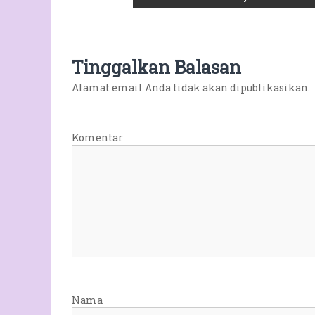
a
v
Tinggalkan Balasan
i
Alamat email Anda tidak akan dipublikasikan.
g
a
Komentar
s
i
p
o
s
Nama