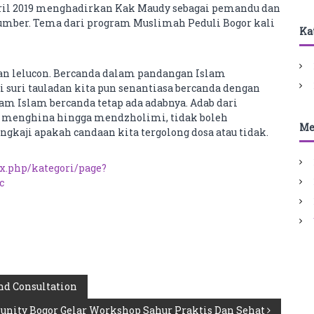
pril 2019 menghadirkan Kak Maudy sebagai pemandu dan
sumber. Tema dari program Muslimah Peduli Bogor kali
Ka
dan lelucon. Bercanda dalam pandangan Islam
 suri tauladan kita pun senantiasa bercanda dengan
lam Islam bercanda tetap ada adabnya. Adab dari
eh menghina hingga mendzholimi, tidak boleh
Me
kaji apakah candaan kita tergolong dosa atau tidak.
ex.php/kategori/page?
c
nd Consultation
unity Bogor Gelar Workshop Sahur Praktis Dan Sehat