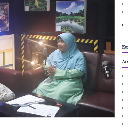
Ko
Ar