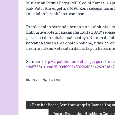
Muslimah Peduli Bogor (MPB) edisi Kamis 11 A
Kak Putri Ria Angelina M.Pd Kons sebagai nara
ini adalah “prank” atau candaan.
Prank adalah bercanda, senda gurau, olok-olok 
hukumnya boleh, bahkan Rasulullah SAW sebagai
para istri dan sahabat-sahabatnya. Namun di da
bercanda adalah tidak boleh bohong, tidak bol
menimbulkan ketakutan dan kita pun harus meng
Sumber:
http://sipatahunan.kotabogor.go.id/ind
id=576&title=025193d8992450226d05e42a2f01de7
Blog
PRANK
N
Pemkot Bogor, Seminar Angel’s Counseling a
Pocari Sweat dan Hijabbers Comm