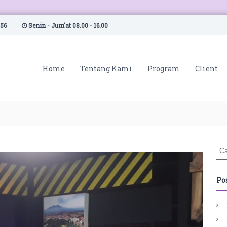
56
Senin - Jum'at 08.00 - 16.00
Home
Tentang Kami
Program
Client
C
a
r
i
Po
: