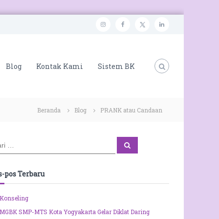
i
f
t
l
n
a
w
i
s
c
i
n
Blog
Kontak Kami
Sistem BK
t
e
t
k
a
b
t
e
g
o
e
d
Beranda
Blog
PRANK atau Candaan
r
o
r
i
a
k
n
m
C
a
r
i
s-pos Terbaru
Konseling
MGBK SMP-MTS Kota Yogyakarta Gelar Diklat Daring