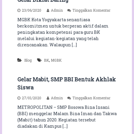
p
23/06/2020
Admin
Tinggalkan Komentar
a
MGBK Kota Yogyakarta senantiasa
d
berkomitmen untuk berperan aktif dalam
a
M
peningkatan kompetensi para guru BK
G
melalui kegiatan-kegiatan yang telah
B
direncanakan. Walaupun […]
K
Angel’s Counseling and
S
M
,
Blog
BK
MGBK
P
Consultation
-
M
Gelar Mabit, SMP BBI Bentuk Akhlak
T
S
Siswa
K
o
p
27/01/2020
Admin
Tinggalkan Komentar
t
a
METROPOLITAN – SMP Bosowa Bina Insani
a
d
Y
(BBI) menggelar Malam Bina Iman dan Takwa
a
o
G
(Mabit) tahun 2020. Kegiatan tersebut
g
To install tap
and choose
e
diadakan di Kampus […]
y
l
Add to Home Screen
a