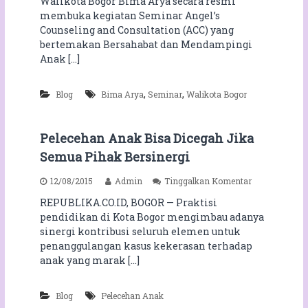
Walikota Bogor Bima Arya secara resmi
d
i
k
membuka kegiatan Seminar Angel’s
a
n
s
P
Counseling and Consultation (ACC) yang
a
h
r
bertemakan Bersahabat dan Mendampingi
r
o
i
Anak […]
A
p
h
n
S
a
g
a
t
,
,
Blog
Bima Arya
Seminar
Walikota Bogor
e
h
i
l
u
n
’
r
A
s
P
Pelecehan Anak Bisa Dicegah Jika
t
C
r
a
Semua Pihak Bersinergi
o
a
s
u
k
K
p
12/08/2015
Admin
Tinggalkan Komentar
n
t
o
a
s
i
REPUBLIKA.CO.ID, BOGOR — Praktisi
n
d
e
s
d
pendidikan di Kota Bogor mengimbau adanya
a
l
D
i
P
sinergi kontribusi seluruh elemen untuk
i
a
s
e
n
penanggulangan kasus kekerasan terhadap
n
i
l
g
S
anak yang marak […]
R
e
a
e
e
c
n
h
m
e
d
a
Blog
Pelecehan Anak
a
h
C
t