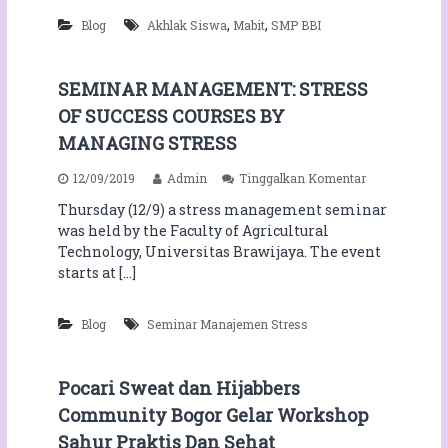
a
k
r
,
,
Blog
Akhlak Siswa
Mabit
SMP BBI
a
M
r
a
t
b
Continue in browser
SEMINAR MANAGEMENT: STRESS
a
i
G
OF SUCCESS COURSES BY
t
e
,
MANAGING STRESS
l
S
a
M
p
12/09/2019
Admin
Tinggalkan Komentar
r
P
a
D
B
Thursday (12/9) a stress management seminar
d
i
B
was held by the Faculty of Agricultural
a
k
I
S
Technology, Universitas Brawijaya. The event
l
B
E
a
starts at […]
e
M
t
n
I
D
t
N
a
Blog
Seminar Manajemen Stress
u
A
r
k
R
i
A
M
n
k
Pocari Sweat dan Hijabbers
A
g
h
Community Bogor Gelar Workshop
N
l
A
a
Sahur Praktis Dan Sehat
G