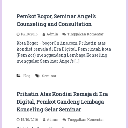
R
K
e
S
a
r
E
t
s
Pemkot Bogor, Seminar Angel’s
S
a
C
B
Counseling and Consultation
u
o
Y
C
m
M
p
16/10/2016
Admin
Tinggalkan Komentar
a
m
A
a
n
u
N
Kota Bogor – bogorOnline.com Prihatin atas
d
d
n
A
kondisi remaja di Era Digital, Pemrintah kota
a
a
i
G
P
(Pemkot) menggandeng Lembaga Konseling
a
t
I
e
n
y
menggelar Seminar Angel’s […]
N
m
B
G
k
o
S
o
g
Blog
Seminar
T
t
o
R
B
r
E
o
G
Prihatin Atas Kondisi Remaja di Era
S
g
e
S
Digital, Pemkot Gandeng Lembaga
o
l
r
a
Konseling Gelar Seminar
,
r
S
W
p
15/10/2016
Admin
Tinggalkan Komentar
e
o
a
m
r