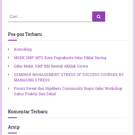
j
a
o
a
n
n
d
C
A
s
C
i
a
a
n
u
r
E
a
l
r
i
r
k
t
i
Pos-pos Terbaru
a
B
a
:
D
i
t
i
s
i
Konseling
g
a
o
i
MGBK SMP-MTS Kota Yogyakarta Gelar Diklat Daring
D
n
t
i
Gelar Mabit, SMP BBI Bentuk Akhlak Siswa
a
c
l
e
SEMINAR MANAGEMENT: STRESS OF SUCCESS COURSES BY
,
g
MANAGING STRESS
P
a
Pocari Sweat dan Hijabbers Community Bogor Gelar Workshop
e
h
Sahur Praktis Dan Sehat
m
J
k
i
o
k
t
Komentar Terbaru
a
G
S
a
e
Arsip
n
m
d
u