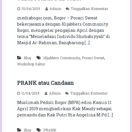
k
E
S
p
15/04/2019
Admin
Tinggalkan Komentar
M
i
a
E
mediabogor.com, Bogor – Pocari Sweat
s
d
N
w
bekerjasama dengan Hijabbers Community
a
T
a
P
Bogor, menggelar pengajian April dengan
:
o
tema “Meneladani Individu Shohabiyyah” di
S
c
Masjid Ar-Rahman, Bangbarung […]
T
a
R
r
E
i
,
,
Blog
Hijabbers Community
Pocari Sweat
S
S
S
Workshop Sahur
w
O
e
F
a
S
PRANK atau Candaan
t
U
d
C
p
11/04/2019
Admin
Tinggalkan Komentar
a
C
a
n
E
Muslimah Peduli Bogor (MPB) edisi Kamis 11
d
H
S
April 2019 menghadirkan Kak Maudy sebagai
a
i
S
P
pemandu dan Kak Putri Ria Angelina M.Pd […]
j
C
R
a
O
A
b
U
Blog
PRANK
N
b