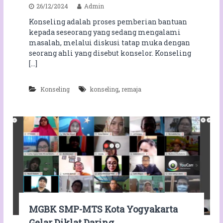
e
26/12/2024
Admin
n
r
Konseling adalah proses pemberian bantuan
d
L
i
kepada seseorang yang sedang mengalami
C
f
masalah, melalui diskusi tatap muka dengan
o
e
seorang ahli yang disebut konselor. Konseling
n
[…]
s
u
,
Konseling
konseling
remaja
l
t
a
t
i
o
n
MGBK SMP-MTS Kota Yogyakarta
Gelar Diklat Daring