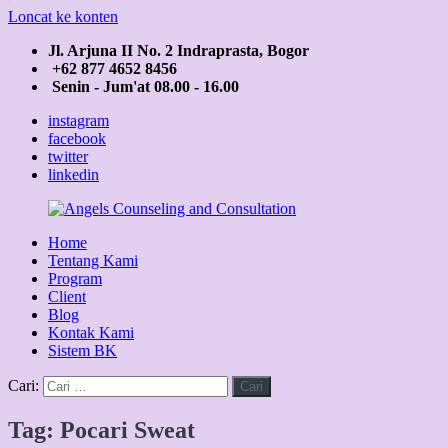
Loncat ke konten
Jl. Arjuna II No. 2 Indraprasta, Bogor
+62 877 4652 8456
Senin - Jum'at 08.00 - 16.00
instagram
facebook
twitter
linkedin
Home
Angels
Good
Tentang Kami
Counseling
Personality
Program
and
for
Client
Consultation
Better
Blog
Life
Kontak Kami
Sistem BK
Cari:
Cari
Tag: Pocari Sweat